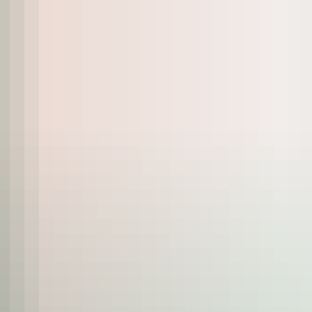
ORTFOLIO
REFERENZEN
FAQ
KARRIE
eratung
rafik
ruck
eiterverarbeitung
ersand
ervices