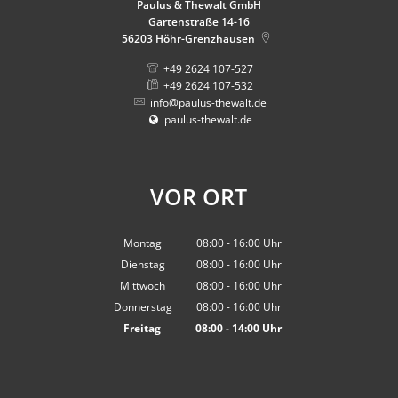
Paulus & Thewalt GmbH
Gartenstraße 14-16
56203
Höhr-Grenzhausen
+49 2624 107-527
+49 2624 107-532
info@paulus-thewalt.de
paulus-thewalt.de
VOR ORT
Montag
08:00
-
16:00
Uhr
Von 08:00 bis 16:00 Uhr
Dienstag
08:00
-
16:00
Uhr
Von 08:00 bis 16:00 Uhr
Mittwoch
08:00
-
16:00
Uhr
Von 08:00 bis 16:00 Uhr
Donnerstag
08:00
-
16:00
Uhr
Von 08:00 bis 16:00 Uhr
Freitag
08:00
-
14:00
Uhr
Von 08:00 bis 14:00 Uhr