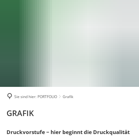
ÜBER UNS
PORTFOLIO
Nachhaltigkeit
REFERENZEN
FAQ
Beratung
KARRIERE
Zertifizierung
DATEN UPLOAD
Grafik
Druck
Weiterverarbeitung
Versand
Sie sind hier:
PORTFOLIO
Grafik
Services
GRAFIK
GRAFIK
Druckvorstufe − hier beginnt die Druckqualität